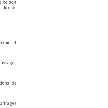
 ce soit
lidité de
rrain et
ouvrages
tions de
offrages