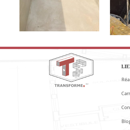
LIE
Réa
Carr
Con
Blo